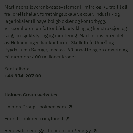
Martinsons leverer byggesystemer i limtre og KL-tre til alt
fra idrettshaller, forretningslokaler, skoler, industri- og
lagerlokaler til høye boligblokker og kontorbygg.
Virksomheten omfatter både utvikling og konstruksjon og
salg, prosjektstyring og montering. Martinsons er en del
av Holmen, og vi har kontorer i Skellefteå, Umeå og
Bygdsiljum i Sverige, med ca. 60 ansatte og en omsetning
på nærmere 400 millioner kroner.
Sentralbord
+46 914-207 00
Holmen Group websites
Holmen Group - holmen.com
Forest - holmen.com/forest
Renewable energy - holmen.com/energy