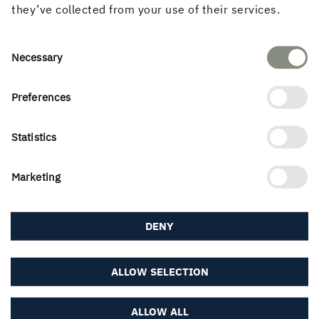
they’ve collected from your use of their services.
Solbacken, Skellefteå
Consent
Necessary
Selection
Preferences
Statistics
Marketing
DENY
Copperhill Mountain Lodge, Åre
ALLOW SELECTION
ALLOW ALL