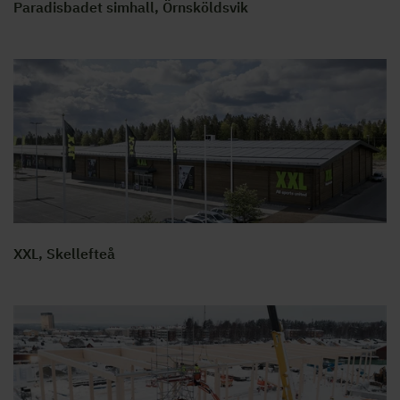
Paradisbadet simhall, Örnsköldsvik
XXL, Skellefteå