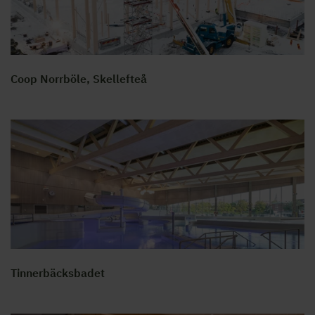
Coop Norrböle, Skellefteå
Tinnerbäcksbadet