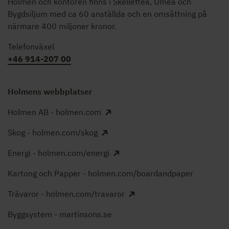
Holmen och kontoren finns i Skellefteå, Umeå och
Bygdsiljum med ca 60 anställda och en omsättning på
närmare 400 miljoner kronor.
Telefonväxel
+46 914-207 00
Holmens webbplatser
Holmen AB - holmen.com
Skog - holmen.com/skog
Energi - holmen.com/energi
Kartong och Papper - holmen.com/boardandpaper
Trävaror - holmen.com/travaror
Byggsystem - martinsons.se