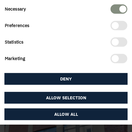
Consent
Necessary
Selection
Preferences
Riddaregatan, Umeå
Statistics
Marketing
DENY
ALLOW SELECTION
Skellefteå Kraft, Skellefteå
ALLOW ALL