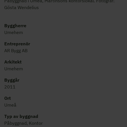
Påbyggnad i Umeå, Martinsons kontorslokal. Fotograf:
Gösta Wendelius
Byggherre
Umehem
Entreprenör
AR Bygg AB
Arkitekt
Umehem
Byggår
2011
Ort
Umeå
Typ av byggnad
Påbyggnad, Kontor