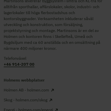
Martinsons levererar byggsystem i limträ och KL-trä för
alltifrån sporthallar, affärslokaler, skolor,
industri- och
lagerlokaler
till höga flerbostadshus och
kontorsbyggnader. Verksamheten inkluderar såväl
utveckling och konstruktion, som försäljning,
projektstyrning och montage. Martinsons är en del av
Holmen och kontoren finns i Skellefteå, Umeå och
Bygdsiljum med ca 60 anställda och en omsättning på
närmare 400 miljoner kronor.
Telefonväxel
+46 914-207 00
Holmens webbplatser
Holmen AB - holmen.com
Skog - holmen.com/skog
Energi - holmen.com/energi