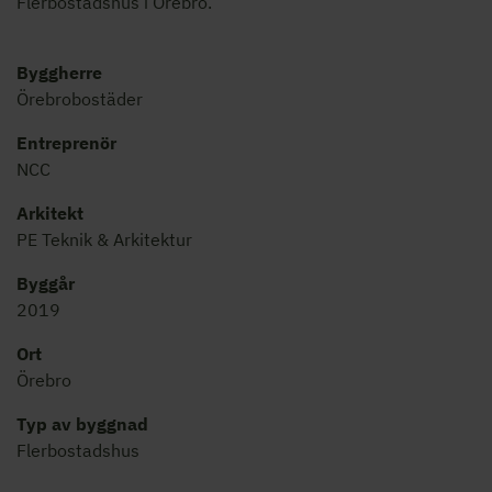
Flerbostadshus i Örebro.
Byggherre
Örebrobostäder
Entreprenör
NCC
Arkitekt
PE Teknik & Arkitektur
Byggår
2019
Ort
Örebro
Typ av byggnad
Flerbostadshus