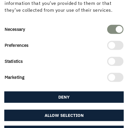
information that you’ve provided to them or that
they’ve collected from your use of their services.
Consent
Necessary
Selection
Valla Berså, Linköping
Preferences
Statistics
Marketing
DENY
ALLOW SELECTION
Brf Sjöbodarna, Östersund