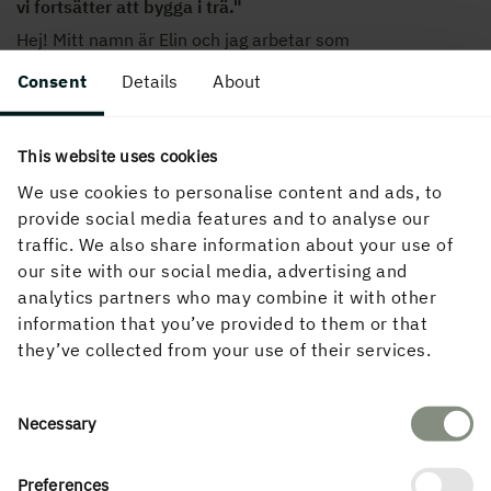
vi fortsätter att bygga i trä."
Hej! Mitt namn är Elin och jag arbetar som
projekteringsingenjör på Martinsons Byggsystem i
Consent
Details
About
Skellefteå.
25 januari, 2023
This website uses cookies
We use cookies to personalise content and ads, to
provide social media features and to analyse our
traffic. We also share information about your use of
our site with our social media, advertising and
analytics partners who may combine it with other
information that you’ve provided to them or that
they’ve collected from your use of their services.
Consent
Necessary
KARRIÄR
CAREER
Selection
"Att ha kollegor att skratta med och ha högt i tak tror jag
gjort att jobbet varit lättare att lära sig."
Preferences