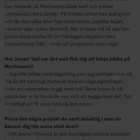
han började på Martinsons både bott och jobbat
utomlands i flera länder. På fritiden sitter han aldrig still
och får han välja åker han helst skidor, paddlar kajak,
vandrar eller cyklar downhill. När vi talas vid så ska han
precis börja packa för en tvådagars kajaktur med
övernattning i tält – trots att prognosen visar regn.
Hej Jonas! Vad var det som fick dig att börja jobba på
Martinsons?
– Jag ville jobba med någonting som jag verkligen tror på.
Trä är ett naturligt material med otroliga egenskaper,
trots att människan byggt med trä i flera tusen år så
upptäcker vi fortfarande nya sätt att bygga med det. Det
är häftigt att få vara med på den resan.
Finns det några projekt du varit delaktig i som du
känner dig lite extra stolt över?
– CIK Arena i Knivsta är det överlägset största projektet