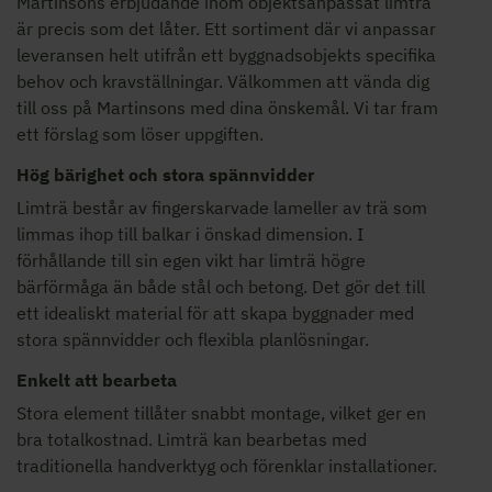
Martinsons erbjudande inom objektsanpassat limträ
är precis som det låter. Ett sortiment där vi anpassar
leveransen helt utifrån ett byggnadsobjekts specifika
behov och kravställningar. Välkommen att vända dig
till oss på Martinsons med dina önskemål. Vi tar fram
ett förslag som löser uppgiften.
Hög bärighet och stora spännvidder
Limträ består av fingerskarvade lameller av trä som
limmas ihop till balkar i önskad dimension. I
förhållande till sin egen vikt har limträ högre
bärförmåga än både stål och betong. Det gör det till
ett idealiskt material för att skapa byggnader med
stora spännvidder och flexibla planlösningar.
Enkelt att bearbeta
Stora element tillåter snabbt montage, vilket ger en
bra totalkostnad. Limträ kan bearbetas med
traditionella handverktyg och förenklar installationer.