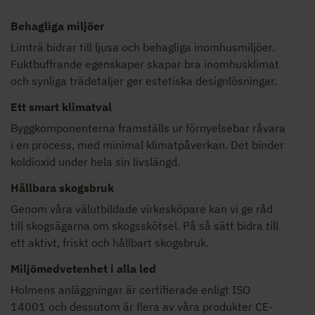
Behagliga miljöer
Limträ bidrar till ljusa och behagliga inomhusmiljöer.
Fuktbuffrande egenskaper skapar bra inomhusklimat
och synliga trädetaljer ger estetiska designlösningar.
Ett smart klimatval
Byggkomponenterna framställs ur förnyelsebar råvara
i en process, med minimal klimatpåverkan. Det binder
koldioxid under hela sin livslängd.
Hållbara skogsbruk
Genom våra välutbildade virkesköpare kan vi ge råd
till skogsägarna om skogsskötsel. På så sätt bidra till
ett aktivt, friskt och hållbart skogsbruk.
Miljömedvetenhet i alla led
Holmens anläggningar är certifierade enligt ISO
14001 och dessutom är flera av våra produkter CE-