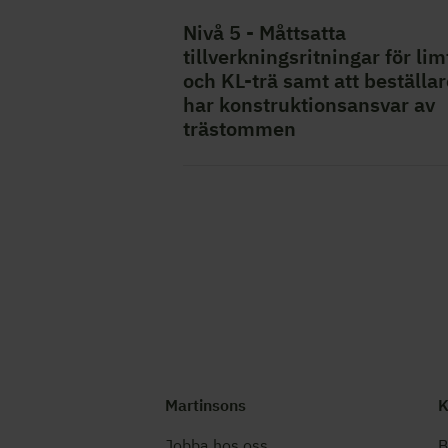
Nivå 5 - Måttsatta
tillverkningsritningar för lim
och KL-trä samt att beställa
har konstruktionsansvar av
trästommen
Martinsons
K
Jobba hos oss
B