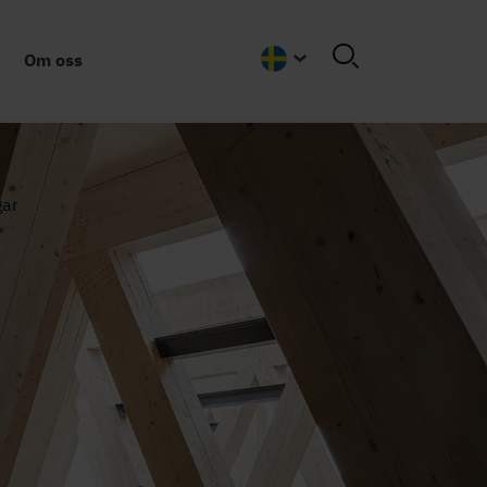
Om oss
Swedish
gar