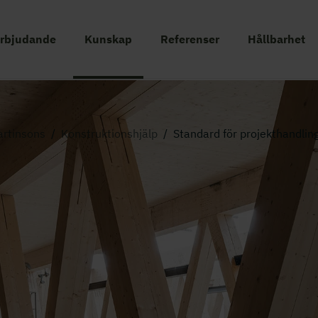
erbjudande
Kunskap
Referenser
Hållbarhet
rtinsons
/
Konstruktionshjälp
/
Standard för projekthandlin