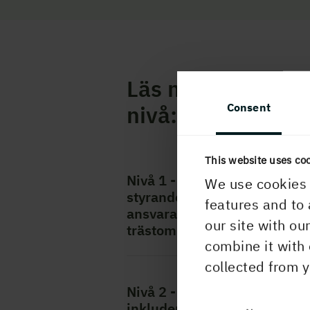
Läs mer om varje
Consent
nivå:
This website uses co
Nivå 1 - A-handlingar med
We use cookies 
styrande mått och Martinso
features and to 
ansvarar för konstruktion av
our site with ou
trästommen
combine it with 
collected from y
Nivå 2 - K-handlingar
inkluderas och Martinsons