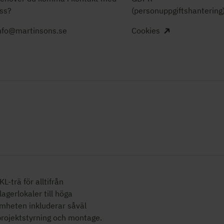
ss?
(personuppgiftshantering
nfo@martinsons.se
Cookies
L-trä för alltifrån
 lagerlokaler
till höga
mheten inkluderar såväl
 projektstyrning och montage.