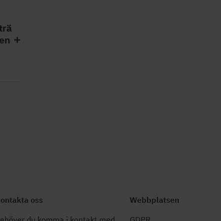
trä
ren
ontakta oss
Webbplatsen
ehöver du komma i kontakt med
GDPR