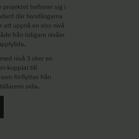
e projektet befinner sig i
andard där handlingarna
ör att uppnå en viss nivå
både från tidigare nivåer
uppfyllda.
 med nivå 3 sker en
en kopplat till
som förflyttas från
tällarens sida
.