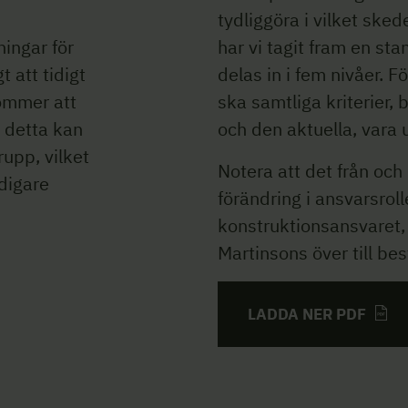
tydliggöra i vilket sked
ningar för
har vi tagit fram en st
t att tidigt
delas in i fem nivåer. F
ommer att
ska samtliga kriterier, 
n detta kan
och den aktuella, vara 
upp, vilket
Notera att det från och
idigare
förändring i ansvarsroll
konstruktionsansvaret, 
Martinsons över till bes
LADDA NER PDF