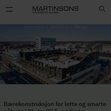
Martinsons
/
Vårt tilbud
/
Påbygg
Påbygg
Bærekonstruksjon for lette og smarte