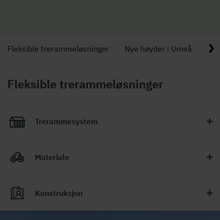
Fleksible trerammeløsninger
Nye høyder i Umeå
For
Fleksible trerammeløsninger
Trerammesystem
Materiale
Konstruksjon