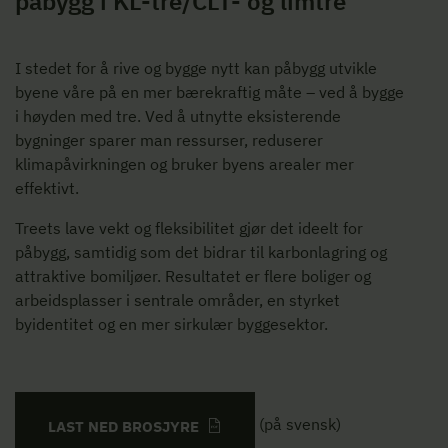
påbygg i KL-tre/CLT- og limtre
I stedet for å rive og bygge nytt kan påbygg utvikle
byene våre på en mer bærekraftig måte – ved å bygge
i høyden med tre. Ved å utnytte eksisterende
bygninger sparer man ressurser, reduserer
klimapåvirkningen og bruker byens arealer mer
effektivt.
Treets lave vekt og fleksibilitet gjør det ideelt for
påbygg, samtidig som det bidrar til karbonlagring og
attraktive bomiljøer. Resultatet er flere boliger og
arbeidsplasser i sentrale områder, en styrket
byidentitet og en mer sirkulær byggesektor.
(på svensk)
LAST NED BROSJYRE