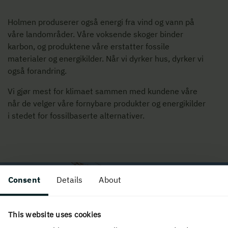
Holmen produserer også energi fra vind og vann på
våre landområder. Våre voksende skoger binder
karbon, og produktene våre erstatter fossile
materialer og energikilder. Når vi dyrker hus, dyrker vi
også forandring.
Vi gjør mest for klimaet sammen med kundene våre
når de velger våre fornybare produkter og energikilder
i stedet for fossilbaserte alternativer.
Consent
Details
About
This website uses cookies