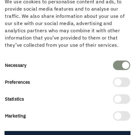
We use cookies to personalise content and ads, to
provide social media features and to analyse our
traffic. We also share information about your use of
our site with our social media, advertising and
analytics partners who may combine it with other
Klimaendringene driver
information that you’ve provided to them or that
they’ve collected from your use of their services.
etterspørselen
Eiendomssektoren står for en tredjedel av
Consent
karbonutslippene i Europa, og
Necessary
Selection
eiendomsutviklere, arkitekter og byggefirmaer
har høye ambisjoner om å redusere
Preferences
karbonfotavtrykket fra bygninger. Tre som
byggemateriale er nyttig i den pågående
Statistics
omstillingen, og denne utviklingen forventes å
bidra til økt etterspørsel etter treprodukter,
særlig etter hvert som betong og stål begynner å
Marketing
bære sine virkelige klimakostnader.