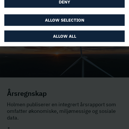
DENY
ALLOW SELECTION
ALLOW ALL
Årsregnskap
Holmen publiserer en integrert årsrapport som
omfatter økonomiske, miljømessige og sosiale
data.