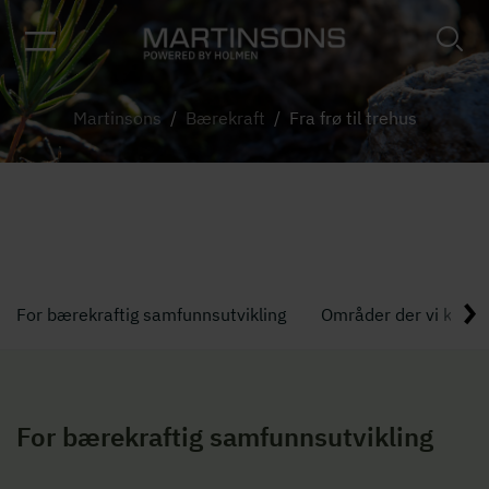
Martinsons
/
Bærekraft
/
Fra frø til trehus
Fra frø til trehus
For bærekraftig samfunnsutvikling
Områder der vi kan ut
For bærekraftig samfunnsutvikling