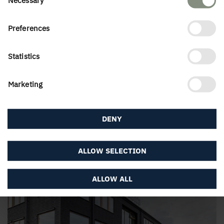
Wuddhouse, Sigtuna
Selection
Preferences
Statistics
Marketing
DENY
Kvarteret Korsningen, Örebro
ALLOW SELECTION
ALLOW ALL