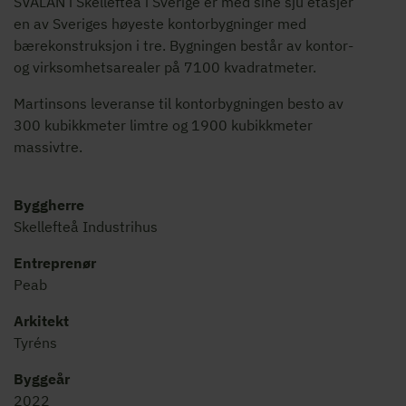
SVALAN i Skellefteå i Sverige er med sine sju etasjer
en av Sveriges høyeste kontorbygninger med
bærekonstruksjon i tre. Bygningen består av kontor-
og virksomhetsarealer på 7100 kvadratmeter.
Martinsons leveranse til kontorbygningen besto av
300 kubikkmeter limtre og 1900 kubikkmeter
massivtre.
Byggherre
Skellefteå Industrihus
Entreprenør
Peab
Arkitekt
Tyréns
Byggeår
2022