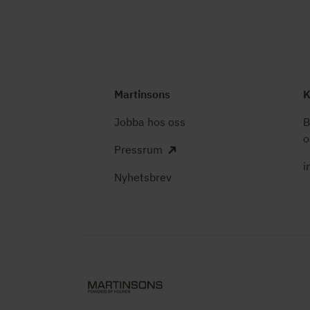
Martinsons
K
Jobba hos oss
B
o
Pressrum
i
Nyhetsbrev