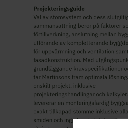
Projekteringsguide
Val av stomsystem och dess slutgilti
sammansättning beror på faktorer s
förtillverkning, anslutning mellan byg
utförande av kompletterande byggde
för uppvärmning och ventilation sam
fasadkonstruktion. Med utgångspunk
grundläggande kravspecifikationer o
tar Martinsons fram optimala lösninga
enskilt projekt, inklusive
projekteringshandlingar och kalkyler
levererar en monteringsfärdig byggs
exakt tillkapad stomme inklusive alla
smiden och ingjutningsdetaljer. Kom