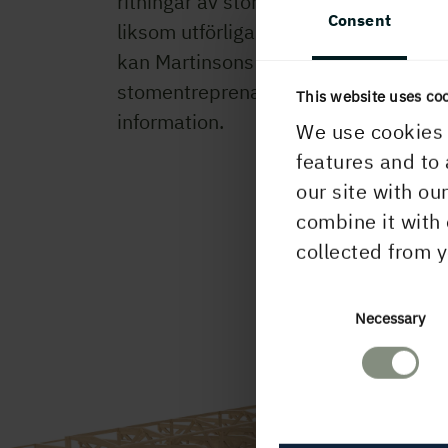
ritningar av stomme och detaljer medf
Consent
liksom utförliga montageanvisningar.
kan Martinsons stå för hela
stomentreprenaden.
Kontakta oss
fö
This website uses co
information.
We use cookies 
features and to 
our site with ou
combine it with 
collected from y
Consent
Necessary
Selection