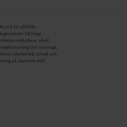
L-trä för alltifrån
 lagerlokaler
till höga
mheten inkluderar såväl
 projektstyrning och montage.
finns i Skellefteå, Umeå och
ttning på närmare 400