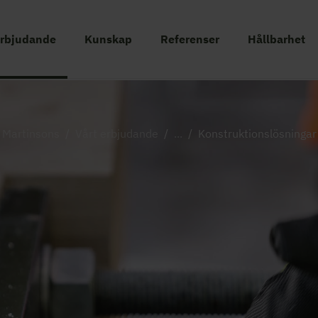
erbjudande
Kunskap
Referenser
Hållbarhet
Martinsons
/
Vårt erbjudande
/
...
/
Konstruktionslösningar