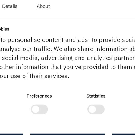
öljer,
Details
About
 Vid behov
SVENSKT TRÄS DIMENS
r mer
okies
to personalise content and ads, to provide soci
analyse our traffic. We also share information a
r social media, advertising and analytics partn
other information that you’ve provided to them 
our use of their services.
Preferences
Statistics