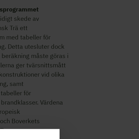
gsprogrammet
 tidigt skede av
sk Trä ett
m med tabeller för
g. Detta utesluter dock
e beräkning måste göras i
lerna ger tvärsnittsmått
konstruktioner vid olika
ng, samt
tabeller för
 brandklasser. Värdena
uropeisk
 och Boverkets
KR.