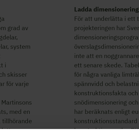
Ladda dimensionerin
ga
För att underlätta i ett
om grad av
projekteringen har Sven
gdelar,
dimensioneringsprogra
lar, system
överslagsdimensionerin
t
inte att en noggrannar
t i
ett senare skede. Tabel
ch skisser
för några vanliga limträ
r för varje
spännvidd och belastni
konstruktionsfakta och 
. Martinsons
snödimensionering och
ats, med en
har beräknats enligt e
 tillhörande
konstruktionsstandard
pletta
konstruktionsregler, B