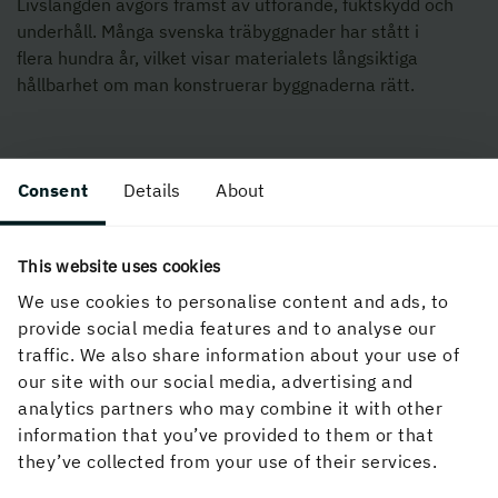
Livslängden avgörs främst av utförande, fuktskydd och
underhåll. Många svenska träbyggnader har stått i
flera hundra år, vilket visar materialets långsiktiga
hållbarhet om man konstruerar byggnaderna rätt.
Consent
Details
About
This website uses cookies
Vad krävs för att öka användningen
We use cookies to personalise content and ads, to
av trä i flerbostadshus i praktiken?
provide social media features and to analyse our
traffic. We also share information about your use of
our site with our social media, advertising and
analytics partners who may combine it with other
information that you’ve provided to them or that
– Framför allt behövs tydligare klimatkrav i
they’ve collected from your use of their services.
regelverket, fler referensprojekt som visar träets
möjligheter och fortsatt kompetensutveckling i