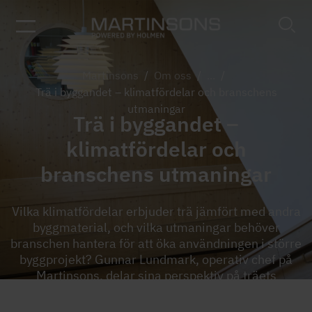
Martinsons
/
Om oss
/
...
/
Trä i byggandet – klimatfördelar och branschens
utmaningar
Trä i byggandet –
klimatfördelar och
branschens utmaningar
Vilka klimatfördelar erbjuder trä jämfört med andra
byggmaterial, och vilka utmaningar behöver
branschen hantera för att öka användningen i större
byggprojekt? Gunnar Lundmark, operativ chef på
Martinsons, delar sina perspektiv på träets
framtida roll i byggsektorn.