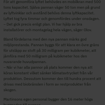
För att genomföra lyftet behövdes en mobilkran med 500
tons kapacitet. Själva pannan väger 50 ton men på grund
av lyftvinklar och avstånd behövs denna lyftkapacitet.
Lyftet tog fyra timmar och genomfördes under onsdagen.
– Det gick precis enligt plan. Vi har hjälp av bra
installatörer och montagelag hela vägen, säger Olov.
Bland fördelarna med den nya pannan märks god
miljöprestanda. Pannan byggs för att klara en övre gräns
för utsläpp av stoft på 30 milligram per kubikmeter, att
jämföra med 50 milligram på kubikmeter hos den
nuvarande huvudpannan.
– När vi har alla pannor på plats kommer den nya att
köras konstant vilket sänker klimatavtrycket från vår
produktion. Dessutom kommer den till hundra procent att
drivas med biobränslen i form av restprodukter från
skogen.
Martinsons egen personal bygger den 16 meter höga
byggnaden till pannan.