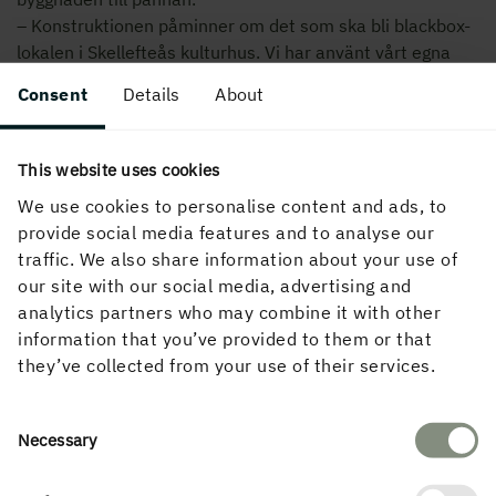
– Konstruktionen påminner om det som ska bli blackbox-
lokalen i Skellefteås kulturhus. Vi har använt vårt egna
kunnande och produkter från regionen till andra
Consent
Details
About
byggnader på vår anläggning tidigare och det känns lika
bra varje gång, säger Olov.
This website uses cookies
Martinsons har under de senaste åren genomfört flera
satsningar på sina sågverk i Bygdsiljum och Kroksjön med
We use cookies to personalise content and ads, to
målet att säkerställa kvalitet och öka produktionen. Bland
provide social media features and to analyse our
andra investeringar som nyligen driftsatts finns även nya
traffic. We also share information about your use of
CNC-maskiner i både Bygdsiljum och Kroksjön.
our site with our social media, advertising and
– Att kunna skära till balkar efter specifika önskemål är
analytics partners who may combine it with other
något som vi ser allt större efterfrågan på från
information that you’ve provided to them or that
industrikunderna. Det är helt enkelt ett sätt att möta
they’ve collected from your use of their services.
deras behov på ett ännu bättre sätt, säger Olov
Martinson.
Consent
Necessary
Selection