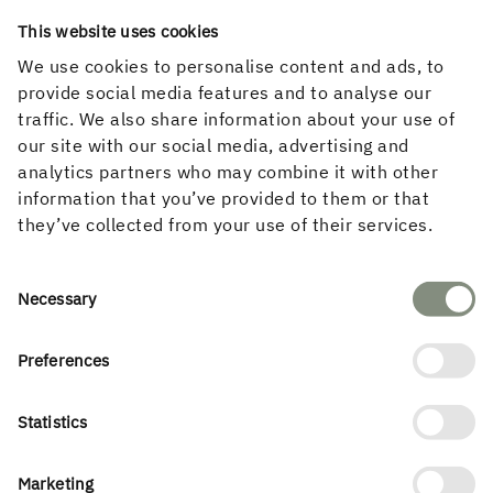
This website uses cookies
”Som ett vänligt sinnat djur med en hud av blodröda
We use cookies to personalise content and ads, to
träfjäll sveper Kunskapshuset i Gällivare sig om och runt
provide social media features and to analyse our
besökaren, staden och landskapet. Kunskapshuset har
traffic. We also share information about your use of
landat på en före detta parkeringsplats, kilat in sig bakom
our site with our social media, advertising and
stadens tegelröda museum, mellan köpcentret och
analytics partners who may combine it with other
kyrkan, med rådhuset i ryggen – en svår tomt som den
information that you’ve provided to them or that
djärvt organiska byggnaden vänder till sin fördel.
they’ve collected from your use of their services.
Resultatet är ett modernt kulturlandskap som står
förankrad i nutid och dåtid skapat i bred samverkan. En
kommunal investering i kunskap och trä när två orter ska
Consent
Necessary
bli en!”
Selection
Preferences
Statistics
PUBLICERAD
25 mars, 2024
Marketing