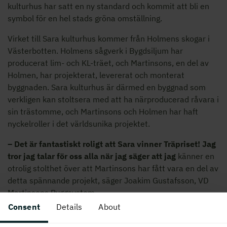
kulturhus har satt en ny standard och kommit att bli en
symbol för en hel stads gröna omställning.
Virket till Sara kulturhus kommer från Holmens skogar i
Västerbotten. Holmens sågverk i Bygdsiljum har
producerat lim- och KL-träet, och Martinsons, en del av
Holmen, har projekterat, levererat och monterat
byggnaden. Sara kulturhus är därmed en byggnad som
verkligen kan stoltsera med att ha närproducerad råvara i
sin trästomme, och Martinsons och Holmen har haft
nyckelroller i det världsunika projektet.
– Det är fantastiskt roligt att Sara vinner Träpriset! Jag
tror jag talar för oss alla när jag säger att jag
känner en
otrolig stolthet över att Martinsons har fått vara en del av
detta spännande projekt, säger Joakim Gustafsson, VD
Martinsons Byggsystem.
Consent
Details
About
Även Kunskapshuset i Gällivare gick till final, med
motiveringen: