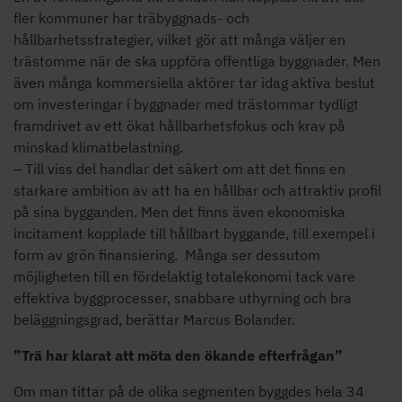
fler kommuner har träbyggnads- och
hållbarhetsstrategier, vilket gör att många väljer en
trästomme när de ska uppföra offentliga byggnader. Men
även många kommersiella aktörer tar idag aktiva beslut
om investeringar i byggnader med trästommar tydligt
framdrivet av ett ökat hållbarhetsfokus och krav på
minskad klimatbelastning.
– Till viss del handlar det säkert om att det finns en
starkare ambition av att ha en hållbar och attraktiv profil
på sina bygganden. Men det finns även ekonomiska
incitament kopplade till hållbart byggande, till exempel i
form av grön finansiering. Många ser dessutom
möjligheten till en fördelaktig totalekonomi tack vare
effektiva byggprocesser, snabbare uthyrning och bra
beläggningsgrad, berättar Marcus Bolander.
”Trä har klarat att möta den ökande efterfrågan”
Om man tittar på de olika segmenten byggdes hela 34