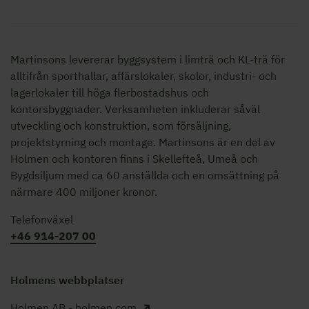
Martinsons levererar byggsystem i limträ och KL-trä för
alltifrån sporthallar, affärslokaler, skolor,
industri- och
lagerlokaler
till höga flerbostadshus och
kontorsbyggnader. Verksamheten inkluderar såväl
utveckling och konstruktion, som försäljning,
projektstyrning och montage. Martinsons är en del av
Holmen och kontoren finns i Skellefteå, Umeå och
Bygdsiljum med ca 60 anställda och en omsättning på
närmare 400 miljoner kronor.
Telefonväxel
+46 914-207 00
Holmens webbplatser
Holmen AB - holmen.com