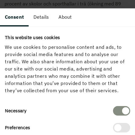
procent av skolor och sporthallar i trä (ökning med 89
procent jämfört med 2018), medan siffrorna för industri
Consent
Details
About
och lager ligger på 22 procent (+69 %) och kontor, affärer
och hotell på 21 procent (+75 %). Vad gäller
bostadsmarknaden har det totala byggandet gått ned den
This website uses cookies
senaste tiden på grund av sjunkande efterfrågan, men
We use cookies to personalise content and ads, to
andelen nybyggda flerbostadshus har ökat från 9 till 17
provide social media features and to analyse our
procent under de senaste fyra åren. På Prognoscentret
traffic. We also share information about your use of
som har tagit fram statistiken menar man att det finns
our site with our social media, advertising and
flera orsaker till att trä tar marknadsandelar inom
analytics partners who may combine it with other
samtliga segment:
information that you’ve provided to them or that
– En orsak kan vara att trä på ett bra sätt klarat att möta
they’ve collected from your use of their services.
den starka ökningen i efterfrågan som skedde fram till
2021–2022 i nybyggnationsmarknaden, då kapaciteten
att bygga var en begränsande faktor. Inom offentligt
Consent
Necessary
byggande har även andelen temporära byggnader ökat
Selection
(vilka ofta byggs av trä) samtidigt som ett ökat
klimatfokus hos offentliga beslutsfattare sannolikt ökat
Preferences
intresset för byggande i trä generellt, säger