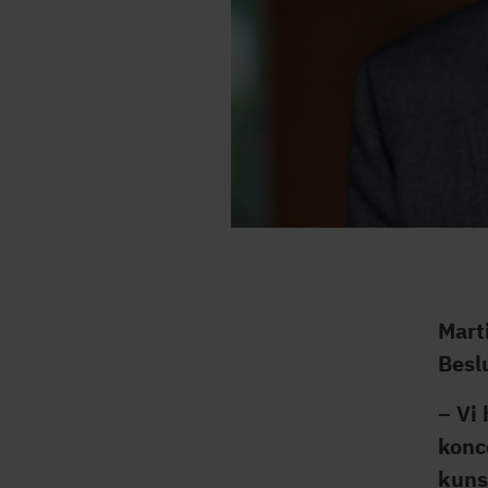
Mart
Besl
– Vi 
konc
kuns