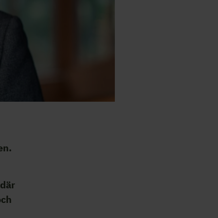
en.
 där
och