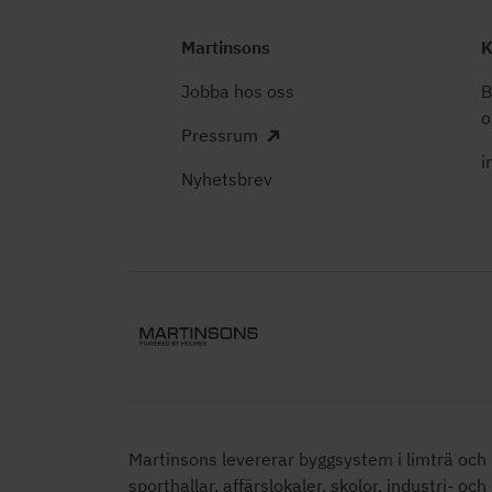
Martinsons
K
Jobba hos oss
B
o
Pressrum
i
Nyhetsbrev
Martinsons levererar byggsystem i limträ och K
sporthallar, affärslokaler, skolor,
industri- och