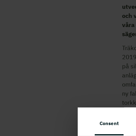
utvec
och v
våra
säge
Träk
2019 
på s
anläg
omfat
ny fa
torkk
– Vi 
Consent
meda
också