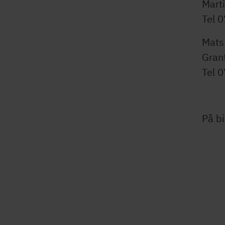
Mart
Tel 
Mats
Gran
Tel 
På bi