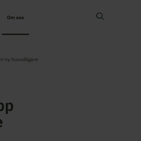
Om oss
 en ny huvudägare
pp
e