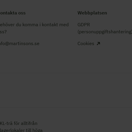
ontakta oss
Webbplatsen
ehöver du komma i kontakt med
GDPR
ss?
(personuppgiftshantering
nfo@martinsons.se
Cookies
L-trä för alltifrån
 lagerlokaler
till höga