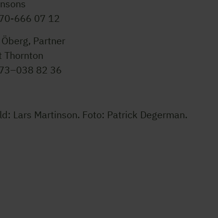
insons
070-666 07 12
 Öberg, Partner
t Thornton
073–038 82 36
ld: Lars Martinson. Foto: Patrick Degerman.