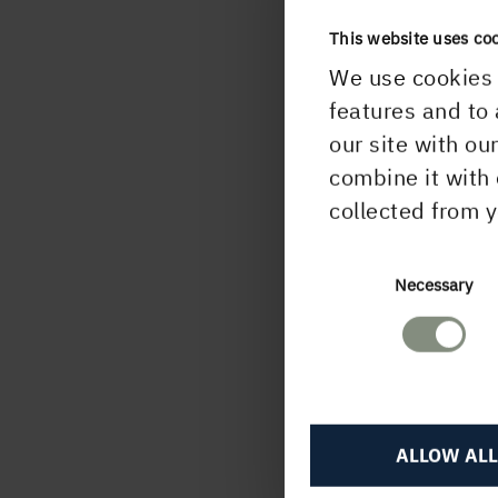
från 
This website uses co
We use cookies 
Föret
features and to 
det n
our site with ou
för 
combine it with 
strat
collected from y
posit
– Vi 
Consent
Necessary
lever
Selection
byggp
stör
högst
mark
ALLOW ALL
vill 