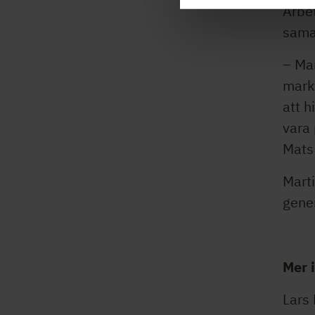
Arbet
sama
– Mar
markn
att h
vara 
Mats
Marti
gener
Mer 
Lars