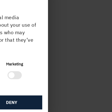
Lars.
al media
inom
bout your use of
lut
ers who may
or that they’ve
Marketing
 vi
DENY