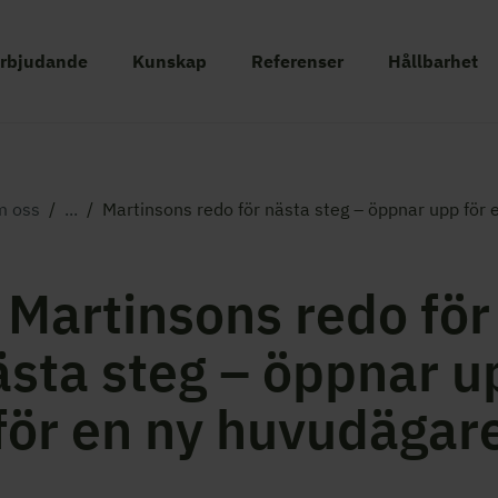
erbjudande
Kunskap
Referenser
Hållbarhet
 oss
/
...
/
Martinsons redo för nästa steg – öppnar upp för
Martinsons redo för
ästa steg – öppnar u
för en ny huvudägar