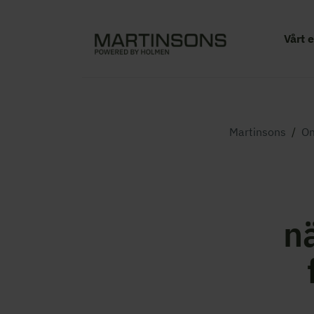
Vårt 
Martinsons
/
Om
n