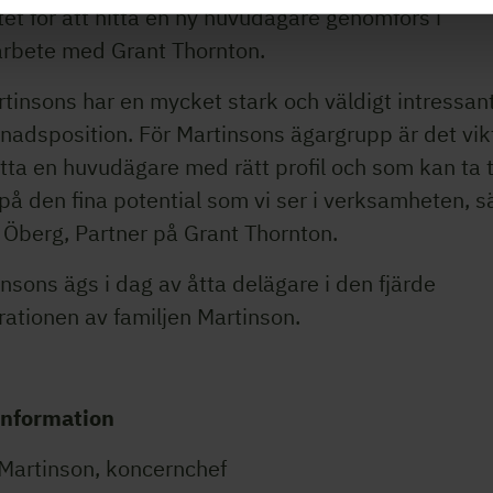
et för att hitta en ny huvudägare genomförs i
rbete med Grant Thornton.
tinsons har en mycket stark och väldigt intressan
adsposition. För Martinsons ägargrupp är det vik
itta en huvudägare med rätt profil och som kan ta ti
på den fina potential som vi ser i verksamheten, s
 Öberg, Partner på Grant Thornton.
nsons ägs i dag av åtta delägare i den fjärde
ationen av familjen Martinson.
information
 Martinson, koncernchef