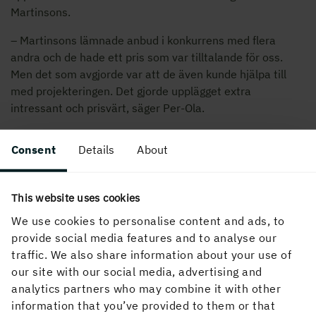
Martinsons.
– Martinsons lämnade anbud i konkurrens med flera
andra och de hade ett pris som var tilltalande för oss.
Men det som avgjorde var att de även kunde hjälpa till
med projekteringen. Det gjorde upplägget extra
intressant och prisvärt, säger Per-Ola.
Hos Martinsons är påbyggnaden den senaste i en lång rad
Consent
Details
About
som levererats till växande städer runt om i Sverige.
– Det är ett område där fördelarna med trä blir särskilt
This website uses cookies
tydliga när det handlar om byggprocess, störningar och
miljöpåverkan. Vi ser det som att vi fortfarande är i början
We use cookies to personalise content and ads, to
på en spännande utveckling och ser fram emot
provide social media features and to analyse our
samarbetet med Veidekke och Vasakronan, säger Johan
traffic. We also share information about your use of
Jarl, Key Account Manager på Martinsons.
our site with our social media, advertising and
analytics partners who may combine it with other
Fördelarna skapas bland annat av att trä är fem gånger
information that you’ve provided to them or that
lättare än betong. Det innebär att påbyggnaden kan