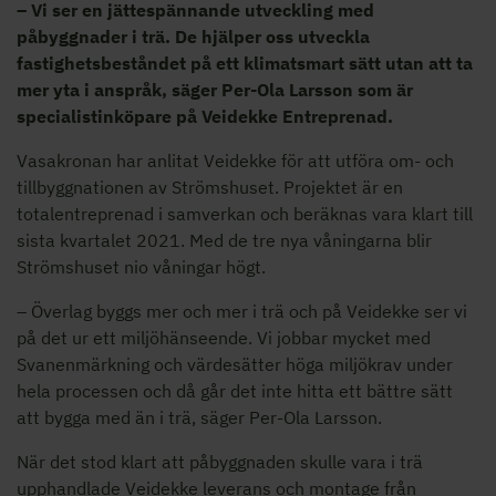
– Vi ser en jättespännande utveckling med
påbyggnader i trä. De hjälper oss utveckla
fastighetsbeståndet på ett klimatsmart sätt utan att ta
mer yta i anspråk, säger Per-Ola Larsson som är
specialistinköpare på Veidekke Entreprenad.
Vasakronan har anlitat Veidekke för att utföra om- och
tillbyggnationen av Strömshuset. Projektet är en
totalentreprenad i samverkan och beräknas vara klart till
sista kvartalet 2021. Med de tre nya våningarna blir
Strömshuset nio våningar högt.
– Överlag byggs mer och mer i trä och på Veidekke ser vi
på det ur ett miljöhänseende. Vi jobbar mycket med
Svanenmärkning och värdesätter höga miljökrav under
hela processen och då går det inte hitta ett bättre sätt
att bygga med än i trä, säger Per-Ola Larsson.
När det stod klart att påbyggnaden skulle vara i trä
upphandlade Veidekke leverans och montage från