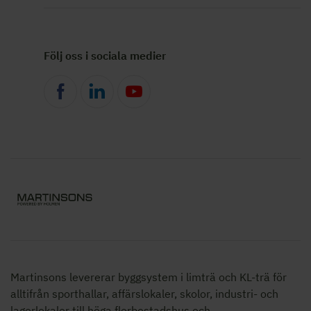
Följ oss i sociala medier
Martinsons levererar byggsystem i limträ och KL-trä för
alltifrån sporthallar, affärslokaler, skolor,
industri- och
lagerlokaler
till höga flerbostadshus och