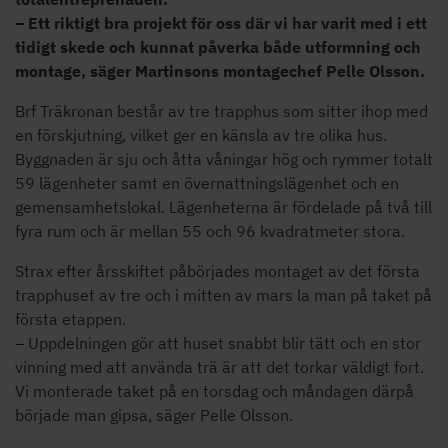
– Ett riktigt bra projekt för oss där vi har varit med i ett
tidigt skede och kunnat påverka både utformning och
montage, säger Martinsons montagechef Pelle Olsson.
Brf Träkronan består av tre trapphus som sitter ihop med
en förskjutning, vilket ger en känsla av tre olika hus.
Byggnaden är sju och åtta våningar hög och rymmer totalt
59 lägenheter samt en övernattningslägenhet och en
gemensamhetslokal. Lägenheterna är fördelade på två till
fyra rum och är mellan 55 och 96 kvadratmeter stora.
Strax efter årsskiftet påbörjades montaget av det första
trapphuset av tre och i mitten av mars la man på taket på
första etappen.
– Uppdelningen gör att huset snabbt blir tätt och en stor
vinning med att använda trä är att det torkar väldigt fort.
Vi monterade taket på en torsdag och måndagen därpå
började man gipsa, säger Pelle Olsson.