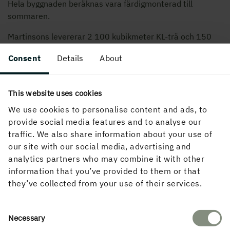
Hela byggnaden beräknas vara färdigmonterad till
sommaren.
Martinsons levererar 2 100 kubikmeter KL-trä och 150
kubikmeter limträ till Träkronan.
Consent
Details
About
– Det känns roligt med ett träprojekt, som ligger i tiden.
Jämfört med betong så ger trä en friskare och
behagligare arbetsmiljö och montaget går att jämföra
This website uses cookies
med prefabricerade projekt där färdiga element monteras
We use cookies to personalise content and ads, to
på plats, säger F O Petersons projektchef Henric
provide social media features and to analyse our
Wahlström.
traffic. We also share information about your use of
Totalentreprenören F O Peterson arbetar i egen regi, från
our site with our social media, advertising and
arkitekter till platsledning, och tar utöver det in
analytics partners who may combine it with other
leverantörer och underleverantörer i projektet.
information that you’ve provided to them or that
Martinsons är den entreprenör som har varit med längst.
they’ve collected from your use of their services.
– De presenterade en stark helhetslösning i KL-trä och
fanns med redan i projekteringsfasen med ansvar för
Consent
konstruktionen. Nu är första trapphuset färdigmonterat
Necessary
Selection
och allt har flutit på bra så här långt, konstaterar Henric