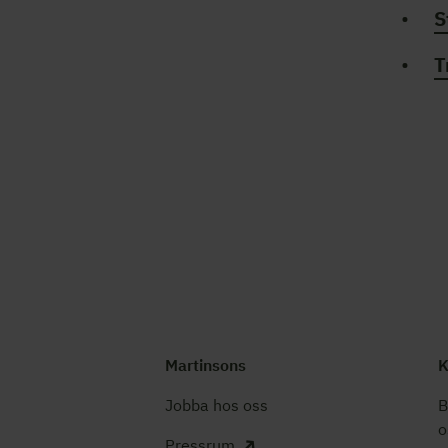
S
T
Martinsons
K
Jobba hos oss
B
o
Pressrum