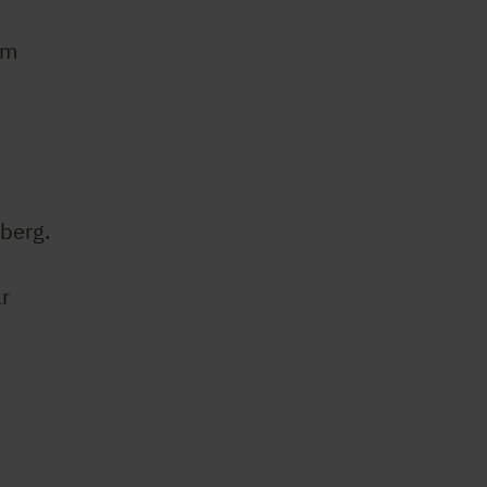
om
berg.
r