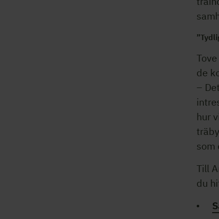
träin
samh
”Tydli
Tove
de k
– Det
intre
hur v
träby
som e
Till 
du hi
S