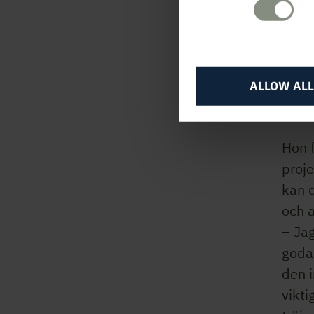
– Vi 
synli
hållb
klock
ALLOW ALL
upp a
hand
Hon 
proje
kan d
och 
– Jag
goda
den i
vikti