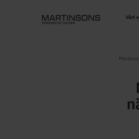
Vårt 
Martinso
n