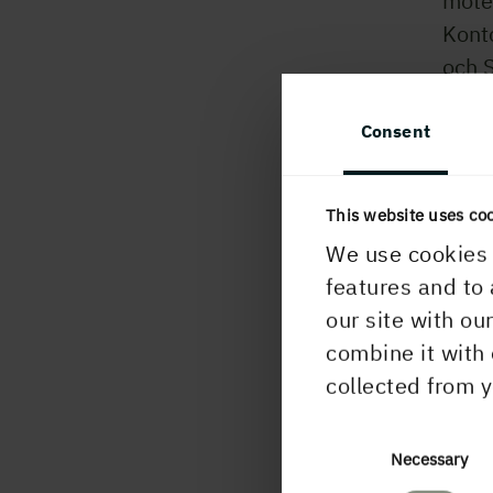
möte
Kont
och 
utve
Consent
Under
fem w
nått 
This website uses co
bygg
We use cookies 
tanke
features and to 
– uta
our site with ou
combine it with 
Bygge
collected from y
Jenny
Wood
Consent
Necessary
Sveri
Selection