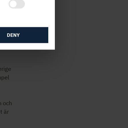
tt
isa
DENY
i tar
erige
mpel
n och
t är