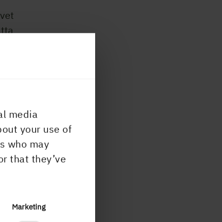
vet
tta
ållit
är de
al media
yggda
bout your use of
ader.
ers who may
or that they’ve
 för
Marketing