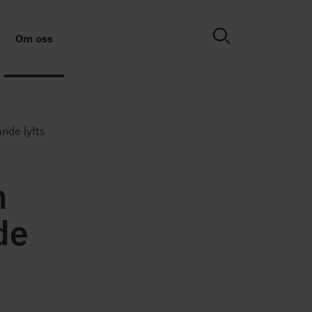
Om oss
nde lyfts
m
de