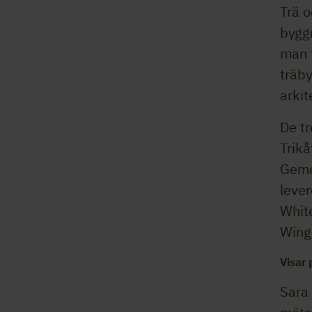
Trä o
byggn
man 
träby
arki
De tr
Trik
Gemen
leve
Whit
Wing
Visar
Sara 