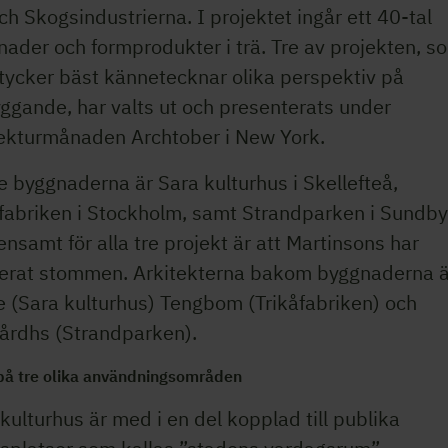
ch Skogsindustrierna. I projektet ingår ett 40-tal
ader och formprodukter i trä. Tre av projekten, s
tycker bäst kännetecknar olika perspektiv på
ggande, har valts ut och presenterats under
tekturmånaden Archtober i New York.
e byggnaderna är Sara kulturhus i Skellefteå,
åfabriken i Stockholm, samt Strandparken i Sundby
samt för alla tre projekt är att Martinsons har
rerat stommen. Arkitekterna bakom byggnaderna ä
e (Sara kulturhus) Tengbom (Trikåfabriken) och
årdhs (Strandparken).
 på tre olika användningsområden
kulturhus är med i en del kopplad till publika