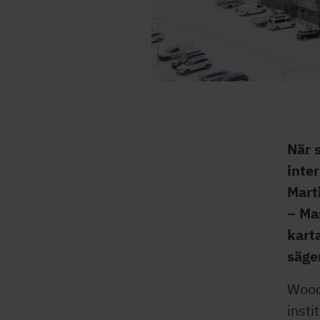
När 
inte
Mart
– Ma
karta
säge
Wood
insti