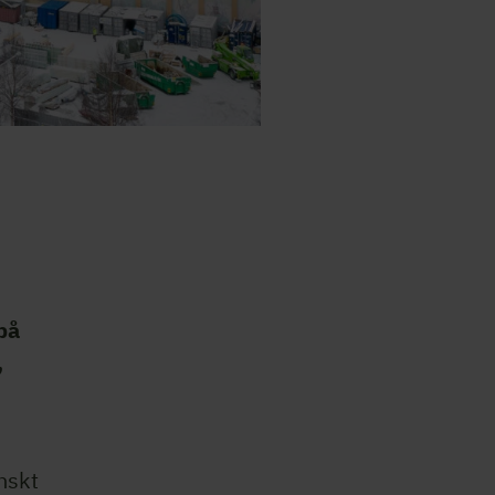
på
,
nskt