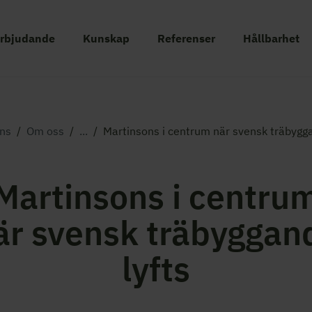
erbjudande
Kunskap
Referenser
Hållbarhet
ns
/
Om oss
/
...
/
Martinsons i centrum när svensk träbygga
Martinsons i centru
är svensk träbyggan
lyfts