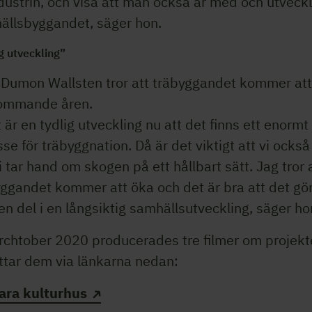
dustrin, och visa att man också är med och utveck
ällsbyggandet, säger hon.
g utveckling”
 Dumon Wallsten tror att träbyggandet kommer att
ommande åren.
 är en tydlig utveckling nu att det finns ett enormt
sse för träbyggnation. Då är det viktigt att vi också
i tar hand om skogen på ett hållbart sätt. Jag tror 
ggandet kommer att öka och det är bra att det gör
n del i en långsiktig samhällsutveckling, säger ho
Archtober 2020 producerades tre filmer om projekt
ttar dem via länkarna nedan:
ara kulturhus