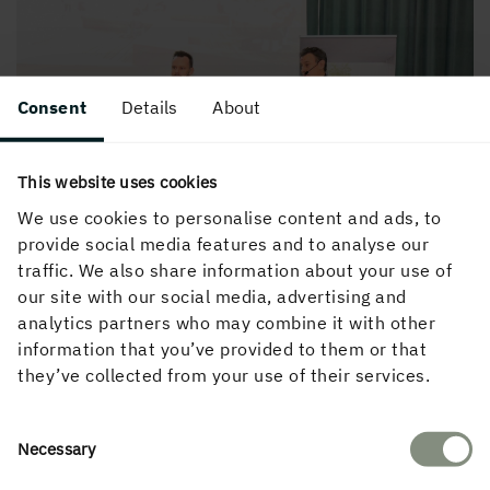
Consent
Details
About
This website uses cookies
We use cookies to personalise content and ads, to
provide social media features and to analyse our
traffic. We also share information about your use of
our site with our social media, advertising and
analytics partners who may combine it with other
Förutom Joakim Gustafsson (till vänster i bild) och
information that you’ve provided to them or that
Marcus Bolander (till höger i bild) deltog även Stig
they’ve collected from your use of their services.
Axelssom, försäljningschef, i juryarbetet.
Motivering för Linköping som Årets Trästad i Sverige
Consent
2022:
Necessary
Selection