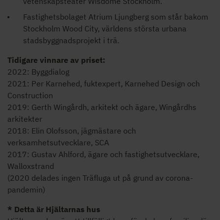
vetenskapsteater Wisdome Stockholm.
Fastighetsbolaget Atrium Ljungberg som står bakom
Stockholm Wood City, världens största urbana
stadsbyggnadsprojekt i trä.
Tidigare vinnare av priset:
2022: Byggdialog
2021: Per Karnehed, fuktexpert, Karnehed Design och
Construction
2019: Gerth Wingårdh, arkitekt och ägare, Wingårdhs
arkitekter
2018: Elin Olofsson, jägmästare och
verksamhetsutvecklare, SCA
2017: Gustav Ahlford, ägare och fastighetsutvecklare,
Walloxstrand
(2020 delades ingen Träfluga ut på grund av corona-
pandemin)
* Detta är Hjältarnas hus