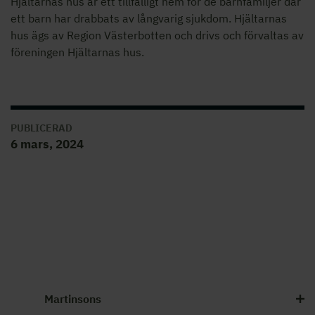
Hjältarnas hus är ett tillfälligt hem för de barnfamiljer där
ett barn har drabbats av långvarig sjukdom. Hjältarnas
hus ägs av Region Västerbotten och drivs och förvaltas av
föreningen Hjältarnas hus.
PUBLICERAD
6 mars, 2024
Martinsons