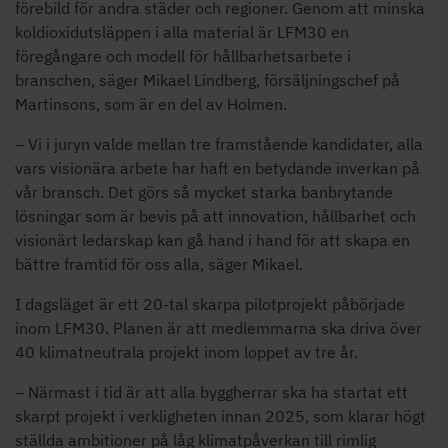
förebild för andra städer och regioner. Genom att minska
koldioxidutsläppen i alla material är LFM30 en
föregångare och modell för hållbarhetsarbete i
branschen, säger Mikael Lindberg, försäljningschef på
Martinsons, som är en del av Holmen.
– Vi i juryn valde mellan tre framstående kandidater, alla
vars visionära arbete har haft en betydande inverkan på
vår bransch. Det görs så mycket starka banbrytande
lösningar som är bevis på att innovation, hållbarhet och
visionärt ledarskap kan gå hand i hand för att skapa en
bättre framtid för oss alla, säger Mikael.
I dagsläget är ett 20-tal skarpa pilotprojekt påbörjade
inom LFM30. Planen är att medlemmarna ska driva över
40 klimatneutrala projekt inom loppet av tre år.
– Närmast i tid är att alla byggherrar ska ha startat ett
skarpt projekt i verkligheten innan 2025, som klarar högt
ställda ambitioner på låg klimatpåverkan till rimlig