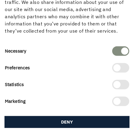
LFM30-modellen.
traffic. We also share information about your use of
our site with our social media, advertising and
Juryns motivering:
analytics partners who may combine it with other
”Andreas Holmgren är den brobyggande och visionäre
information that you’ve provided to them or that
katalysatorn bakom LFM30, klimatinitiativet med målet
they’ve collected from your use of their services.
att bygg- och anläggningssektorn i Malmö ska ha ett netto
noll CO2-utsläpp 2030. Redan har över 200 aktörer
anslutit till LFM30 och samtliga ska halvera sin
Consent
Necessary
klimatpåverkan till 2025. Med inställningen att göra
Selection
hållbarhet till en naturlig del av affären fungerar LFM30
Preferences
som en inspirationskälla för hela branschen och det var
Andreas Holmgrens initiativkraft som tände gnistan.”
Statistics
Marketing
DENY