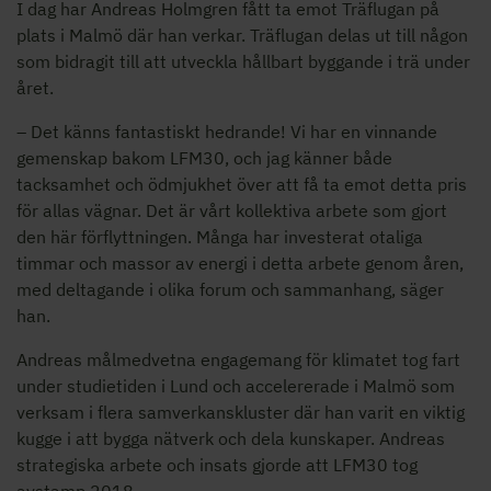
I dag har Andreas Holmgren fått ta emot Träflugan på
plats i Malmö där han verkar. Träflugan delas ut till någon
som bidragit till att utveckla hållbart byggande i trä under
året.
– Det känns fantastiskt hedrande! Vi har en vinnande
gemenskap bakom LFM30, och jag känner både
tacksamhet och ödmjukhet över att få ta emot detta pris
för allas vägnar. Det är vårt kollektiva arbete som gjort
den här förflyttningen. Många har investerat otaliga
timmar och massor av energi i detta arbete genom åren,
med deltagande i olika forum och sammanhang, säger
han.
Andreas målmedvetna engagemang för klimatet tog fart
under studietiden i Lund och accelererade i Malmö som
verksam i flera samverkanskluster där han varit en viktig
kugge i att bygga nätverk och dela kunskaper. Andreas
strategiska arbete och insats gjorde att LFM30 tog