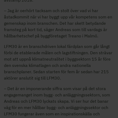
avstamp 2018.
– Jag är oerhört tacksam och stolt över vad vi har
åstadkommit när vi har byggt upp vår kompetens som en
gemenskap inom branschen. Det har skett betydande
framsteg på kort tid, säger Andreas som till vardags är
hållbarhetschef på byggföretaget Treano i Malmö.
LFM30 är en branschdriven lokal färdplan som går långt
förbi de etablerade målen och lagstiftningen. Den strävar
mot att uppnå klimatneutralitet i byggsektorn 15 år före
den svenska klimatlagen och andra nationella
branschplaner. Sedan starten för fem år sedan har 215
aktörer anslutit sig till LFM30.
– Det är en imponerande siffra som visar på det stora
engagemanget inom bygg- och anläggningssektorn, som
Andreas och LFM30 lyckats skapa. Vi ser hur det banar
väg för en mer hållbar bygg- och anläggningssektor och
LFM30 fungerar även som en inspirationskälla och