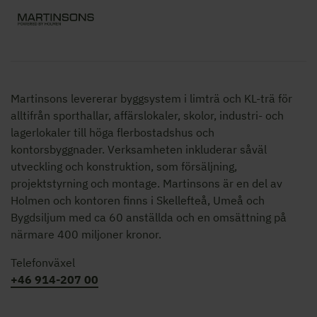
Martinsons levererar byggsystem i limträ och KL-trä för
alltifrån sporthallar, affärslokaler, skolor,
industri- och
lagerlokaler
till höga flerbostadshus och
kontorsbyggnader. Verksamheten inkluderar såväl
utveckling och konstruktion, som försäljning,
projektstyrning och montage. Martinsons är en del av
Holmen och kontoren finns i Skellefteå, Umeå och
Bygdsiljum med ca 60 anställda och en omsättning på
närmare 400 miljoner kronor.
Telefonväxel
+46 914-207 00