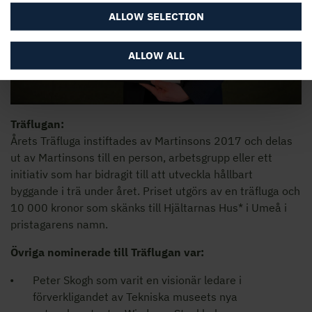
ALLOW SELECTION
ALLOW ALL
Träflugan:
Årets Träfluga instiftades av Martinsons 2017 och delas
ut av Martinsons till en person, arbetsgrupp eller ett
initiativ som har bidragit till att utveckla hållbart
byggande i trä under året. Priset utgörs av en träfluga och
10 000 kronor som skänks till Hjältarnas Hus* i Umeå i
pristagarens namn.
Övriga nominerade till Träflugan var:
Peter Skogh som varit en visionär ledare i
förverkligandet av Tekniska museets nya