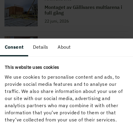
Montaget av Gällivares multiarena i
full gång
22 juni, 2026
MARTINSONS
Consent
Details
About
Hanna Åhman Martinson –
Kommunikatören med känsla för trä
3 juni, 2026
This website uses cookies
We use cookies to personalise content and ads, to
provide social media features and to analyse our
MARTINSONS
traffic. We also share information about your use of
Martinsons stärker närvaron i Norge
our site with our social media, advertising and
27 maj, 2026
analytics partners who may combine it with other
information that you’ve provided to them or that
they’ve collected from your use of their services.
MARTINSONS