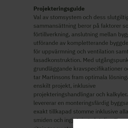
Projekteringsguide
Val av stomsystem och dess slutgilti
sammansättning beror på faktorer s
förtillverkning, anslutning mellan byg
utförande av kompletterande byggde
för uppvärmning och ventilation sam
fasadkonstruktion. Med utgångspunk
grundläggande kravspecifikationer o
tar Martinsons fram optimala lösninga
enskilt projekt, inklusive
projekteringshandlingar och kalkyler
levererar en monteringsfärdig byggs
exakt tillkapad stomme inklusive alla
smiden och ingjutningsdetaljer. Kom