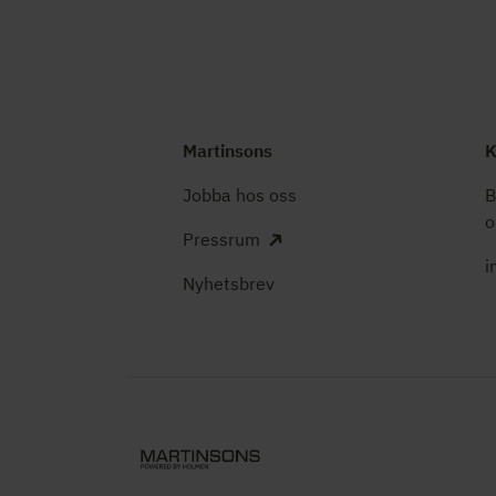
Martinsons
K
Jobba hos oss
B
o
Pressrum
i
Nyhetsbrev