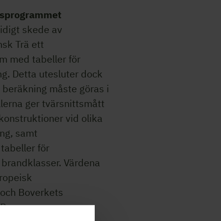
gsprogrammet
 tidigt skede av
sk Trä ett
m med tabeller för
g. Detta utesluter dock
e beräkning måste göras i
lerna ger tvärsnittsmått
konstruktioner vid olika
ng, samt
tabeller för
 brandklasser. Värdena
uropeisk
 och Boverkets
KR.