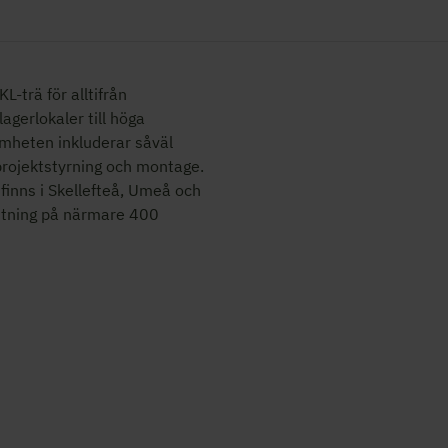
L-trä för alltifrån
 lagerlokaler
till höga
mheten inkluderar såväl
 projektstyrning och montage.
finns i Skellefteå, Umeå och
ttning på närmare 400