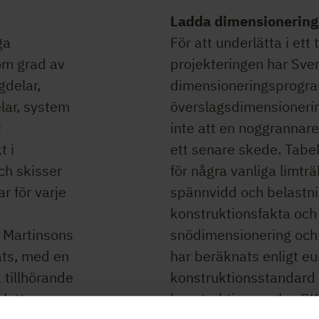
Ladda dimensionerin
ga
För att underlätta i ett
om grad av
projekteringen har Sven
gdelar,
dimensioneringsprogra
lar, system
överslagsdimensionerin
t
inte att en noggrannar
t i
ett senare skede. Tabel
ch skisser
för några vanliga limträ
r för varje
spännvidd och belastni
konstruktionsfakta och 
. Martinsons
snödimensionering och
ats, med en
har beräknats enligt e
 tillhörande
konstruktionsstandard
pletta
konstruktionsregler, B