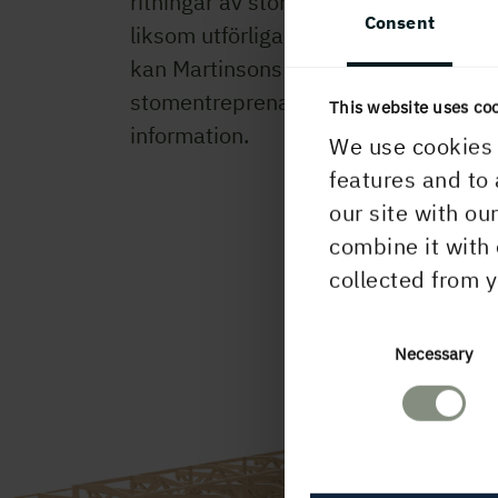
ritningar av stomme och detaljer medf
Consent
liksom utförliga montageanvisningar.
kan Martinsons stå för hela
stomentreprenaden.
Kontakta oss
fö
This website uses co
information.
We use cookies 
features and to 
our site with ou
combine it with 
collected from y
Consent
Necessary
Selection