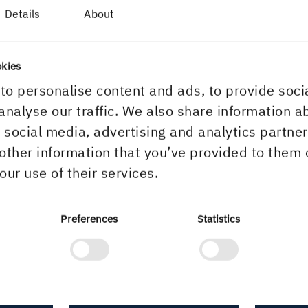
öljer,
Details
About
 Vid behov
SVENSKT TRÄS DIMENS
r mer
okies
to personalise content and ads, to provide soci
analyse our traffic. We also share information a
r social media, advertising and analytics partn
other information that you’ve provided to them 
our use of their services.
Preferences
Statistics