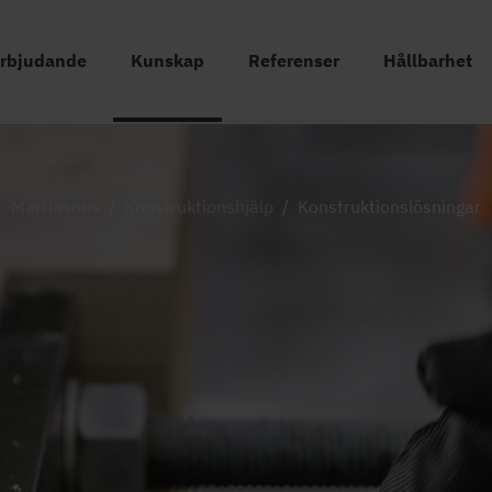
erbjudande
Kunskap
Referenser
Hållbarhet
Martinsons
/
Konstruktionshjälp
/
Konstruktionslösningar