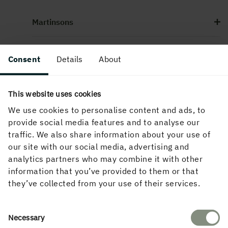
Martinsons
Consent
Details
About
Kontakta oss
This website uses cookies
We use cookies to personalise content and ads, to
Webbplatsen
provide social media features and to analyse our
traffic. We also share information about your use of
our site with our social media, advertising and
analytics partners who may combine it with other
Följ oss i sociala medier
information that you’ve provided to them or that
they’ve collected from your use of their services.
Consent
Necessary
Selection