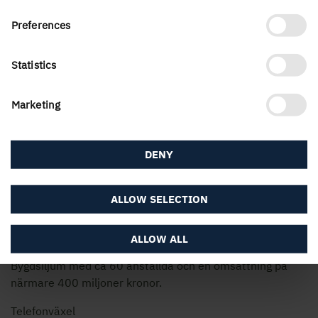
Preferences
Statistics
Marketing
Martinsons levererar byggsystem i limträ och KL-trä för
DENY
alltifrån sporthallar, affärslokaler, skolor,
industri- och
lagerlokaler
till höga flerbostadshus och
kontorsbyggnader. Verksamheten inkluderar såväl
ALLOW SELECTION
utveckling och konstruktion, som försäljning,
projektstyrning och montage. Martinsons är en del av
ALLOW ALL
Holmen och kontoren finns i Skellefteå, Umeå och
Bygdsiljum med ca 60 anställda och en omsättning på
närmare 400 miljoner kronor.
Telefonväxel