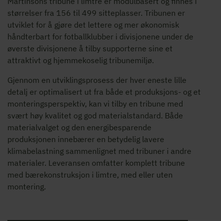
Martinsons tribune i limtre er modulbasert og finnes i
størrelser fra 156 til 499 sitteplasser. Tribunen er
utviklet for å gjøre det lettere og mer økonomisk
håndterbart for fotballklubber i divisjonene under de
øverste divisjonene å tilby supporterne sine et
attraktivt og hjemmekoselig tribunemiljø.
Gjennom en utviklingsprosess der hver eneste lille
detalj er optimalisert ut fra både et produksjons- og et
monteringsperspektiv, kan vi tilby en tribune med
svært høy kvalitet og god materialstandard. Både
materialvalget og den energibesparende
produksjonen innebærer en betydelig lavere
klimabelastning sammenlignet med tribuner i andre
materialer. Leveransen omfatter komplett tribune
med bærekonstruksjon i limtre, med eller uten
montering.