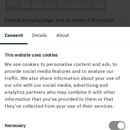
Kontakt ansvarlig selger hvis du ønsker å få et tilbud.
Consent
Details
About
This website uses cookies
We use cookies to personalise content and ads, to
provide social media features and to analyse our
traffic. We also share information about your use of
our site with our social media, advertising and
analytics partners who may combine it with other
information that you’ve provided to them or that
they’ve collected from your use of their services.
Tilvalg
Consent
Necessary