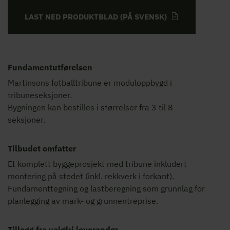
LAST NED PRODUKTBLAD (PÅ SVENSK)
Fundamentutførelsen
Martinsons fotballtribune er moduloppbygd i
tribuneseksjoner.
Bygningen kan bestilles i størrelser fra 3 til 8
seksjoner.
Tilbudet omfatter
Et komplett byggeprosjekt med tribune inkludert
montering på stedet (inkl. rekkverk i forkant).
Fundamenttegning og lastberegning som grunnlag for
planlegging av mark- og grunnentreprise.
Tillegg fra valgfri leverandør