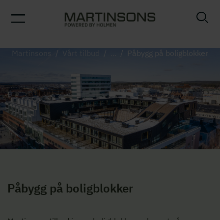
Martinsons
/
Vårt tilbud
/
...
/
Påbygg på boligblokker
Påbygg på boligblokker