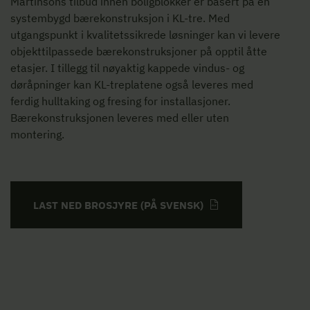
Martinsons tilbud innen boligblokker er basert på en
systembygd bærekonstruksjon i KL-tre. Med
utgangspunkt i kvalitetssikrede løsninger kan vi levere
objekttilpassede bærekonstruksjoner på opptil åtte
etasjer. I tillegg til nøyaktig kappede vindus- og
døråpninger kan KL-treplatene også leveres med
ferdig hulltaking og fresing for installasjoner.
Bærekonstruksjonen leveres med eller uten
montering.
LAST NED BROSJYRE (PÅ SVENSK)