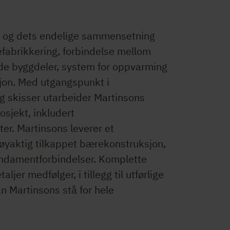
n og dets endelige sammensetning
fabrikkering, forbindelse mellom
de byggdeler, system for oppvarming
jon. Med utgangspunkt i
g skisser utarbeider Martinsons
osjekt, inkludert
er. Martinsons leverer et
øyaktig tilkappet bærekonstruksjon,
fundamentforbindelser. Komplette
jer medfølger, i tillegg til utførlige
n Martinsons stå for hele