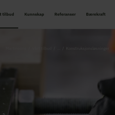
t tilbud
Kunnskap
Referanser
Bærekraft
Martinsons
/
Vårt tilbud
/
...
/
Konstruksjonsløsninger