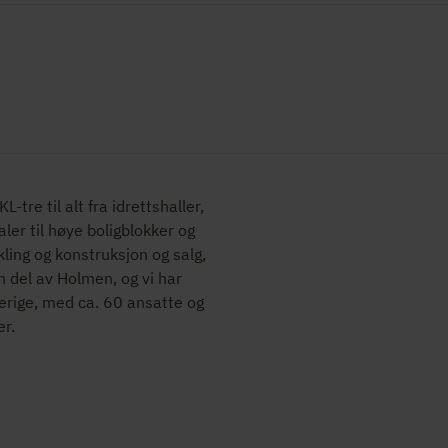
tre til alt fra idrettshaller,
aler til høye boligblokker og
ling og konstruksjon og salg,
n del av Holmen, og vi har
verige, med ca. 60 ansatte og
r.