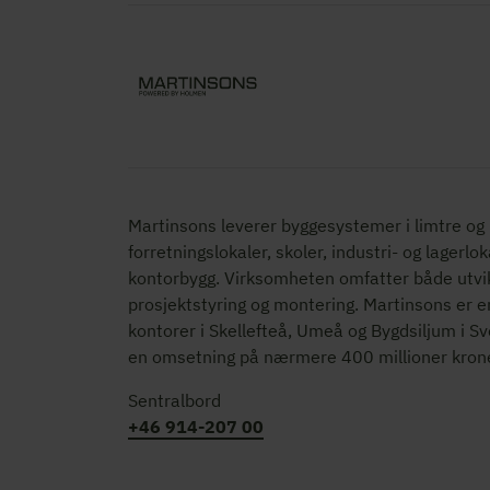
Martinsons leverer byggesystemer i limtre og KL-
forretningslokaler, skoler, industri- og lagerlok
kontorbygg. Virksomheten omfatter både utvik
prosjektstyring og montering. Martinsons er e
kontorer i Skellefteå, Umeå og Bygdsiljum i S
en omsetning på nærmere 400 millioner krone
Sentralbord
+46 914-207 00