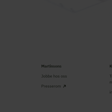
Martinsons
K
Jobbe hos oss
T
m
Presserom
i