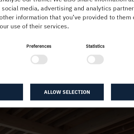
r for å tilrettelegge for rasjonell og
r social media, advertising and analytics partn
let metoder som garanterer både
other information that you’ve provided to them 
førte konstruksjonene.
our use of their services.
ør hvilken løsning som anbefales, og
Preferences
Statistics
ulig å få til spesialløsninger ved
 konsultasjon i spørsmål som gjelder
m er nødvendige i
ALLOW SELECTION