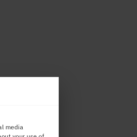
al media
bout your use of