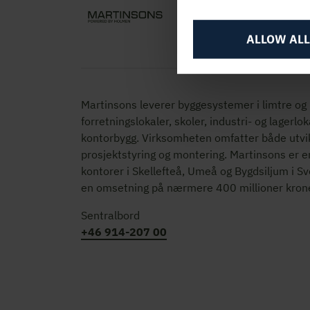
ALLOW ALL
Martinsons leverer byggesystemer i limtre og KL-
forretningslokaler, skoler, industri- og lagerlok
kontorbygg. Virksomheten omfatter både utvik
prosjektstyring og montering. Martinsons er e
kontorer i Skellefteå, Umeå og Bygdsiljum i S
en omsetning på nærmere 400 millioner krone
Sentralbord
+46 914-207 00