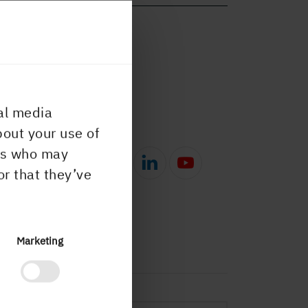
al media
bout your use of
ers who may
or that they’ve
Marketing