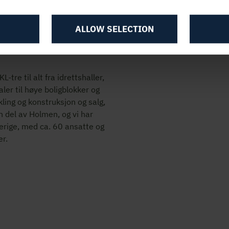
ALLOW SELECTION
tre til alt fra idrettshaller,
aler til høye boligblokker og
ling og konstruksjon og salg,
n del av Holmen, og vi har
verige, med ca. 60 ansatte og
r.