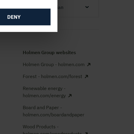
Norwegian
DENY
Holmen Group websites
Holmen Group - holmen.com
Forest - holmen.com/forest
Renewable energy -
holmen.com/energy
Board and Paper -
holmen.com/boardandpaper
Wood Products -
holmen.com/woodproducts