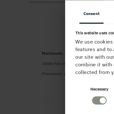
Consent
This website uses co
We use cookies 
features and to 
Martinsons
K
our site with ou
Jobbe hos oss
T
combine it with 
m
collected from y
Presserom
i
Consent
Necessary
Selection