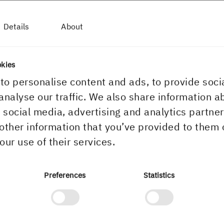
Details
About
okies
to personalise content and ads, to provide soci
analyse our traffic. We also share information a
ontakt oss
Nettstedet
r social media, advertising and analytics partn
renger du å komme i kontakt
GDPR (behandling av
other information that you’ve provided to them 
ed oss?
personopplysninger)
our use of their services.
nfo@martinsons.se
Cookies
Preferences
Statistics