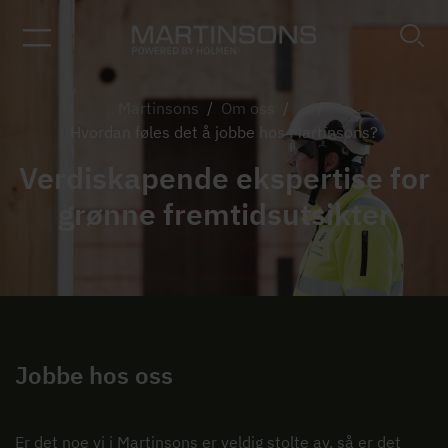
Martinsons
/
Om oss
/
...
/
Hvordan føles det å jobbe hos Martinsons?
Verdiskapende ekspertise for
grønne fremtidsutsikter
Jobbe hos oss
Er det noe vi i Martinsons er veldig stolte av, så er det