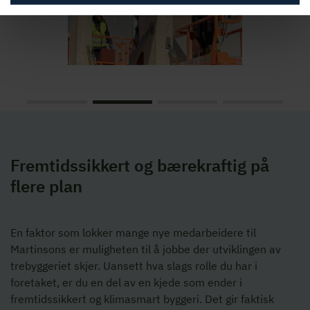
Fremtidssikkert og bærekraftig på
flere plan
En faktor som lokker mange nye medarbeidere til
Martinsons er muligheten til å jobbe der utviklingen av
trebyggeriet skjer. Uansett hva slags rolle du har i
foretaket, er du en del av en kjede som ender i
fremtidssikkert og klimasmart byggeri. Det gir faktisk