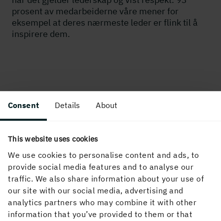
prosent av medarbeiderne våre mener for
eksempel at deres nærmeste leder er flink til å
inspirere dem.
Consent
Details
About
Vi liker at alle er likestilte og unike
This website uses cookies
We use cookies to personalise content and ads, to
For oss i Martinsons er det en selvfølge å gi alle
provide social media features and to analyse our
mennesker de samme mulighetene til å utvikle seg i
traffic. We also share information about your use of
rollen sin på jobb. Bransjen har tradisjonelt vært
our site with our social media, advertising and
mannsdominert, men det forandrer seg sakte, men
analytics partners who may combine it with other
sikkert. Vi har en ambisjon om å tilby en dynamisk og
information that you’ve provided to them or that