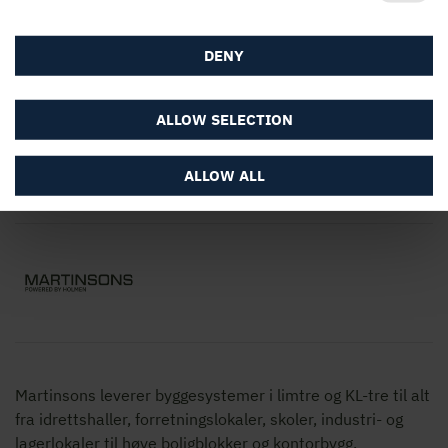
Nettstedet
DENY
ALLOW SELECTION
ALLOW ALL
Martinsons leverer byggesystemer i limtre og KL-tre til alt
fra idrettshaller, forretningslokaler, skoler, industri- og
lagerlokaler til høye boligblokker og kontorbygg.