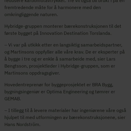
redusere karbonfotavtrykket. Tre vil også bli brukt i på en
fremtredende måte for å harmonere med den
omkringliggende naturen.
Hybridge-gruppen monterer bærekonstruksjonen til det
første bygget på Innovation Destination Torslanda.
– Vi var på utkikk etter en langsiktig samarbeidspartner,
og Martinsons oppfyller alle våre krav. De er eksperter på
å bygge i tre og er enkle å samarbeide med, sier Lars
Bengtsson, prosjektleder i Hybridge-gruppen, som er
Martinsons oppdragsgiver.
Hovedentreprenør for byggeprosjektet er BRA Bygg,
bygningsingeniør er Optima Engineering og tømrer er
GEMAB.
– I tillegg til å levere materialer har ingeniørene våre også
hjulpet til med utformingen av bærekonstruksjonene, sier
Hans Nordström.