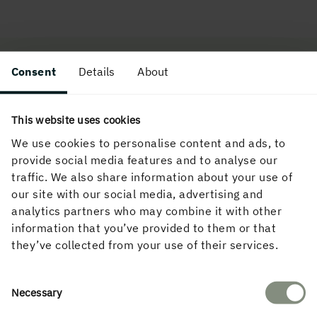
Consent
Details
About
FAKTA
This website uses cookies
Den nye bydelen Mobility Innovation Destination
We use cookies to personalise content and ads, to
Torslanda blir en integrert del av Volvo Cars' campus i
provide social media features and to analyse our
Torslanda, ikke langt fra den fremtidige
traffic. We also share information about your use of
batterifabrikken. Eiendomsselskapene Vectura
our site with our social media, advertising and
Fastigheter og Next Step Group investerer opptil fem
analytics partners who may combine it with other
milliarder svenske kroner i nybygg i området, som skal
information that you’ve provided to them or that
videreutvikles med 200 000 til 300 000
they’ve collected from your use of their services.
kvadratmeter.
Consent
Necessary
Selection