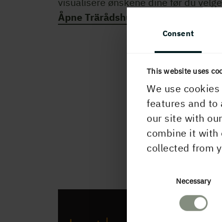
visualisere ønskene dine før du velge
Åpne Trärådshuset.
Consent
This website uses co
We use cookies 
features and to 
our site with ou
combine it with 
collected from y
Consent
Necessary
Selection