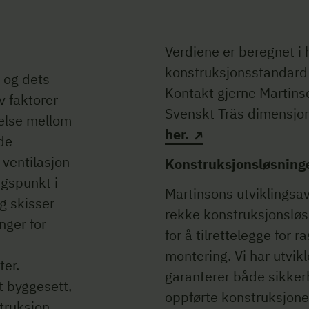
Verdiene er beregnet i 
konstruksjonsstandard
 og dets
Kontakt gjerne Martinso
 faktorer
Svenskt Träs dimensj
delse mellom
her.
de
ventilasjon
Konstruksjonsløsning
gspunkt i
Martinsons utviklingsav
g skisser
rekke konstruksjonsløs
nger for
for å tilrettelegge for r
montering. Vi har utvi
er.
garanterer både sikkerh
t byggesett,
oppførte konstruksjone
truksjon,