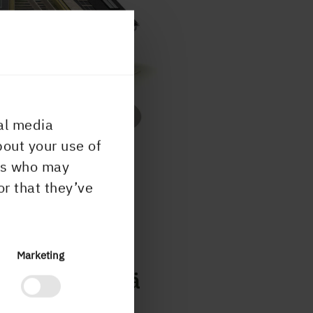
al media
bout your use of
ers who may
or that they’ve
Marketing
ra Svenskt Trä