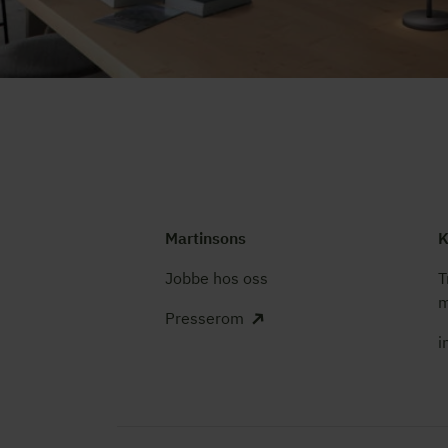
Martinsons
K
Jobbe hos oss
T
m
Presserom
i