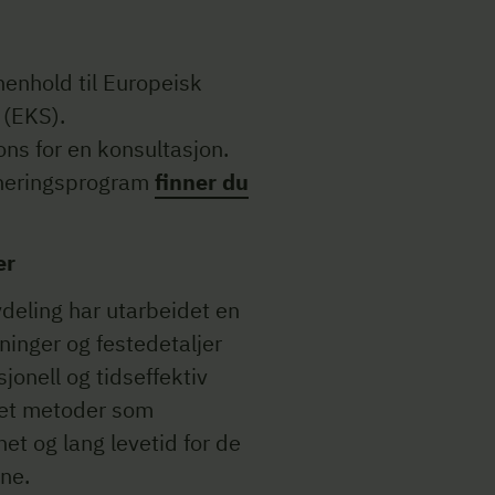
henhold til Europeisk
 (EKS).
ns for en konsultasjon.
oneringsprogram
finner du
er
deling har utarbeidet en
ninger og festedetaljer
asjonell og tidseffektiv
klet metoder som
et og lang levetid for de
ne.