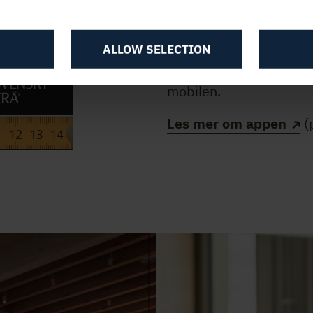
Dette er en gratisapp s
arbeidsverktøy for alle
får oversikt over alt fra
ALLOW SELECTION
virkeforbruk og trebesk
mobilen.
Les mer om appen
(