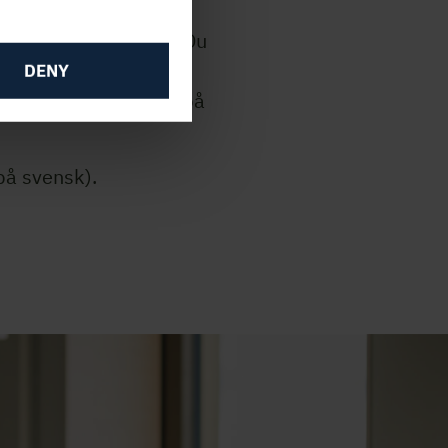
om er et smidig
 som jobber med tre. Du
 virkedimensjoner til
DENY
yttelsesklasser, rett på
på svensk).