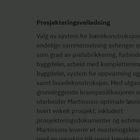
Prosjekteringsveiledning
Valg av system for bærekonstruksjon
endelige sammensetning avhenger av
som grad av prefabrikkering, forbin
byggdeler, arbeid med kompletteren
byggdeler, system for oppvarming og 
samt fasadekonstruksjon. Med utgan
grunnleggende kravspesifikasjoner o
utarbeider Martinsons optimale løsni
hvert enkelt prosjekt, inkludert
prosjekteringsdokumenter og estimat
Martinsons leverer et monteringsklar
med en nøyaktig tilkappet bærekons