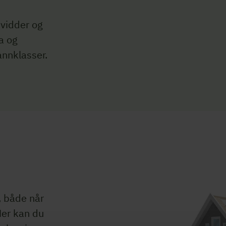
nvidder og
a og
annklasser.
p, både når
Her kan du