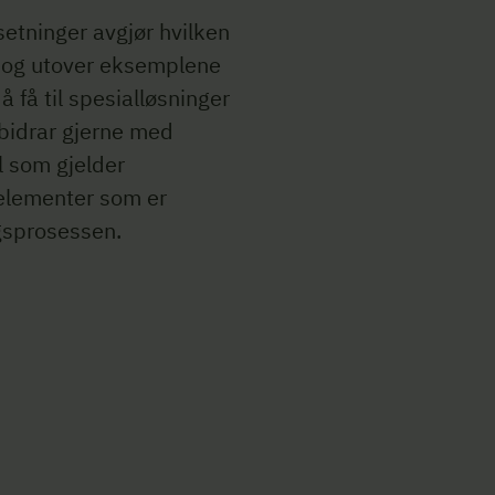
etninger avgjør hvilken
, og utover eksemplene
å få til spesialløsninger
bidrar gjerne med
l som gjelder
 elementer som er
gsprosessen.