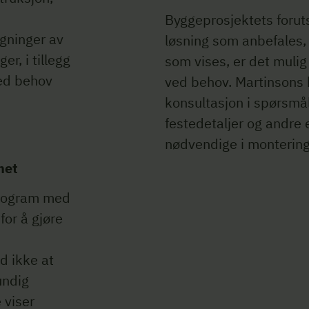
Byggeprosjektets foruts
gninger av
løsning som anbefales
r, i tillegg
som vises, er det mulig 
Ved behov
ved behov. Martinsons 
konsultasjon i spørsmå
festedetaljer og andre
nødvendige i monterin
met
program med
for å gjøre
d ikke at
undig
 viser