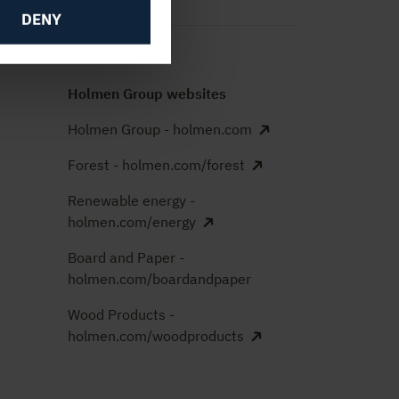
DENY
Holmen Group websites
Holmen Group - holmen.com
Forest - holmen.com/forest
Renewable energy -
holmen.com/energy
Board and Paper -
holmen.com/boardandpaper
Wood Products -
holmen.com/woodproducts