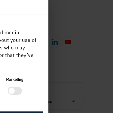
al media
bout your use of
ers who may
or that they’ve
Marketing
Norwegian