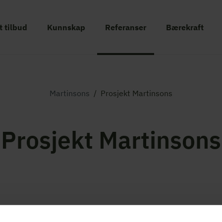
t tilbud
Kunnskap
Referanser
Bærekraft
Martinsons
/
Prosjekt Martinsons
Prosjekt Martinsons