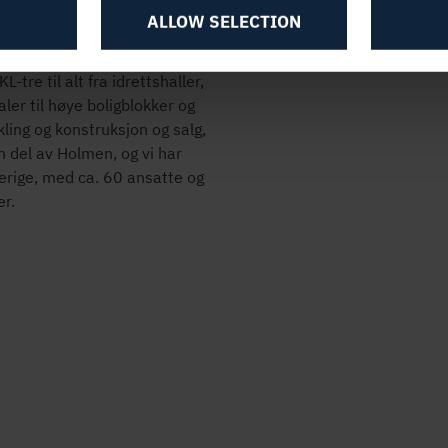
ALLOW SELECTION
tre til alt fra idrettshaller,
aler til høye boligblokker og
ling og konstruksjon og salg,
n del av Holmen, og vi har
verige, med ca. 60 ansatte og
r.