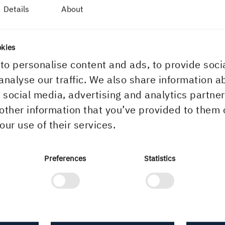
Details
About
okies
to personalise content and ads, to provide soci
ontakt oss
Nettstedet
analyse our traffic. We also share information a
renger du å komme i kontakt
GDPR (behandling av
r social media, advertising and analytics partn
ed oss?
personopplysninger)
other information that you’ve provided to them 
nfo@martinsons.se
Cookies
our use of their services.
Preferences
Statistics