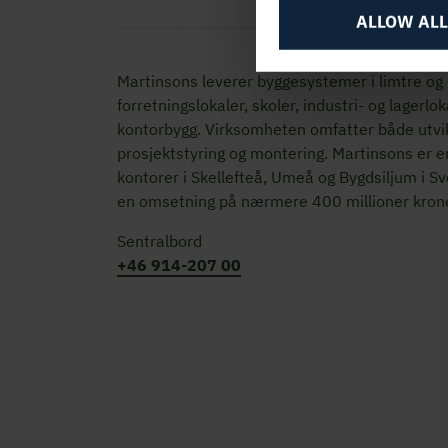
ALLOW ALL
Martinsons leverer byggesystemer i limtre og KL-
forretningslokaler, skoler, industri- og lagerlok
kontorbygg. Virksomheten omfatter både utvik
prosjektstyring og montering. Martinsons er e
kontorer i Skellefteå, Umeå og Bygdsiljum i S
en omsetning på nærmere 400 millioner krone
Sentralbord
+46 914-207 00