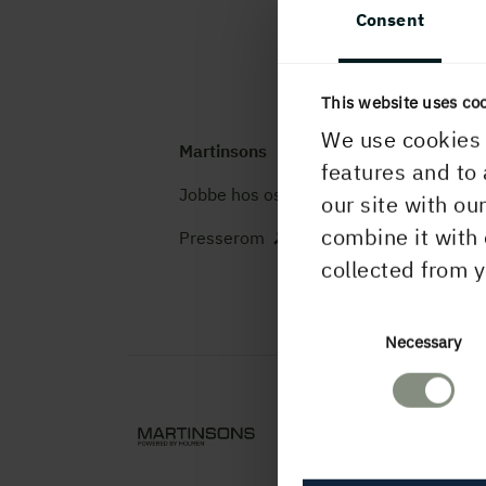
Consent
This website uses co
We use cookies 
Martinsons
K
features and to 
Jobbe hos oss
T
our site with ou
m
combine it with 
Presserom
i
collected from y
Consent
Necessary
Selection