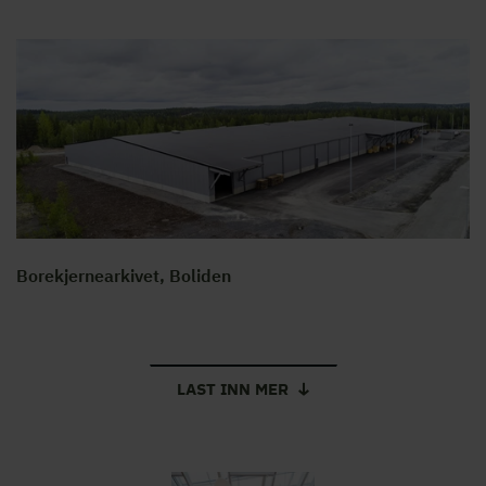
Borekjernearkivet, Boliden
LAST INN MER